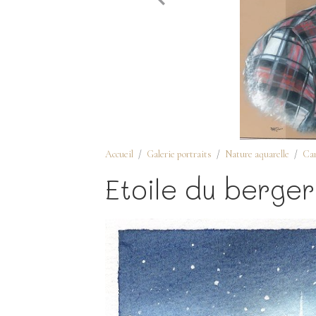
Accueil
Galerie portraits
Nature aquarelle
Car
Etoile du berger