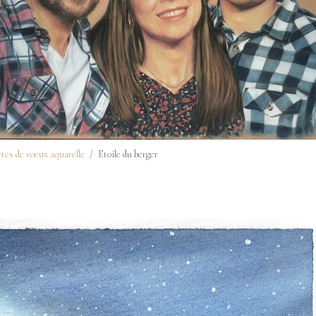
tes de voeux aquarelle
Etoile du berger