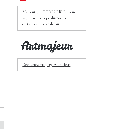
Ma boutique REDBUBBLE : pour
acquérir une reproduction de
certains de mes tableaux
Découvrez ma page Artmajeur