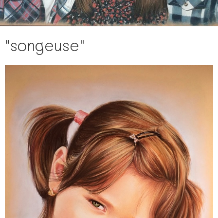
"songeuse"