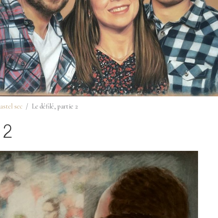
astel sec
Le défilé, partie 2
 2