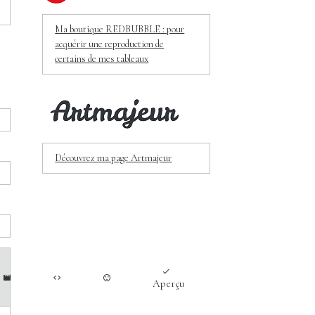
Ma boutique REDBUBBLE : pour
acquérir une reproduction de
certains de mes tableaux
Découvrez ma page Artmajeur
Aperçu