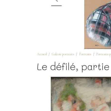
Accueil
Galerie portraits
Portraits
Portraits p
Le défilé, partie