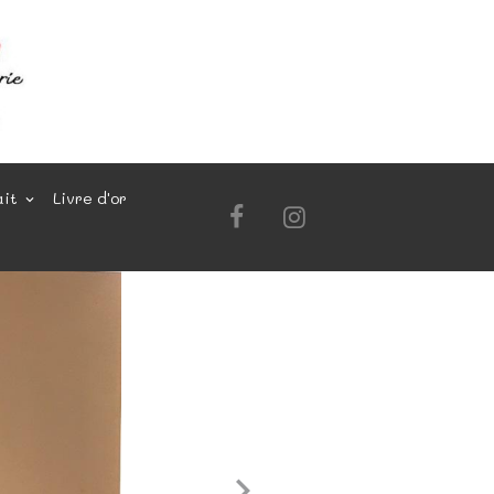
ait
Livre d'or